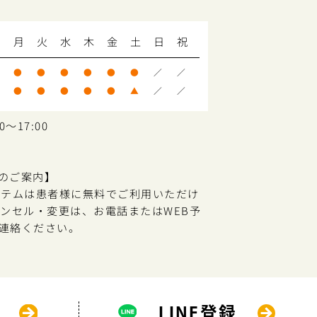
月
火
水
木
金
土
日
祝
●
●
●
●
●
●
／
／
●
●
●
●
●
▲
／
／
～17:00
のご案内】
ステムは患者様に無料でご利用いただけ
ャンセル・変更は、お電話またはWEB予
連絡ください。
LINE登録