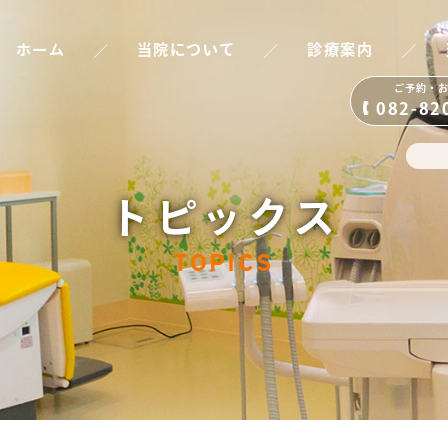
／
／
／
ホーム
当院について
診療案内
ご予約・
082-82
トピックス
TOPICS