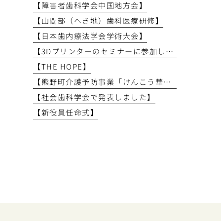
【障害者歯科学会中国地方会】
【山間部（へき地）歯科医療研修】
【日本歯内療法学会学術大会】
【3Dプリンターのセミナーに参加しました】
【THE HOPE】
【熊野町介護予防事業「けんこう華齢教室」で講義を行いました】
【社会歯科学会で発表しました】
【新役員任命式】