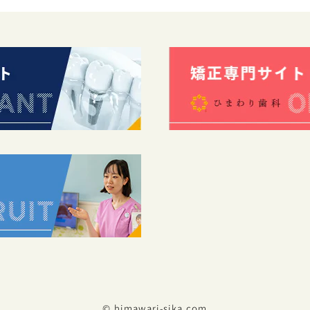
© himawari-sika.com