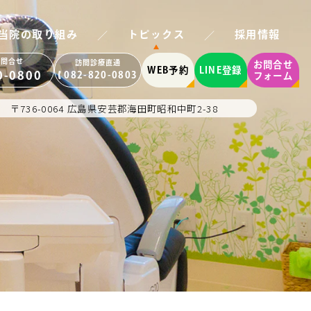
／
／
当院の取り組み
トピックス
採用情報
お問合せ
訪問診療直通
お問合せ
WEB予約
LINE登録
0-0800
082-820-0803
フォーム
〒736-0064 広島県安芸郡海田町昭和中町2-38