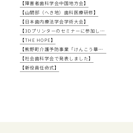
【障害者歯科学会中国地方会】
【山間部（へき地）歯科医療研修】
【日本歯内療法学会学術大会】
【3Dプリンターのセミナーに参加しました】
【THE HOPE】
【熊野町介護予防事業「けんこう華齢教室」で講義を行いました】
【社会歯科学会で発表しました】
【新役員任命式】