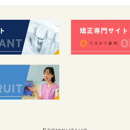
© himawari-sika.com