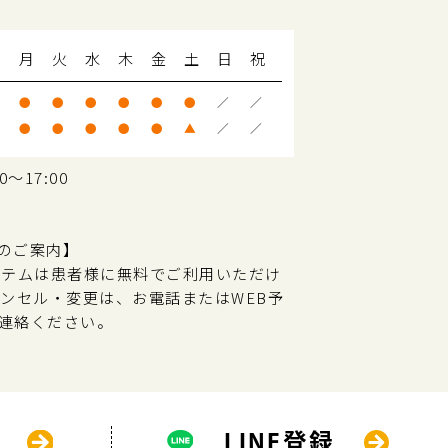
月
火
水
木
金
土
日
祝
●
●
●
●
●
●
／
／
●
●
●
●
●
▲
／
／
～17:00
のご案内】
ステムは患者様に無料でご利用いただけ
ャンセル・変更は、お電話またはWEB予
連絡ください。
LINE登録