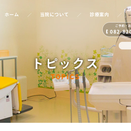
／
／
／
ホーム
当院について
診療案内
ご予約・
082-82
トピックス
TOPICS