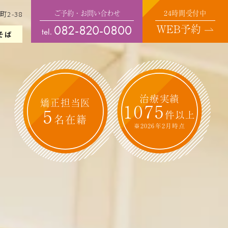
ご予約・お問い合わせ
24時間受付中
町2-38
WEB予約
082-820-0800
tel.
そば
治療実績
矯正担当医
1075
5
件以上
名在籍
※2026年2月時点