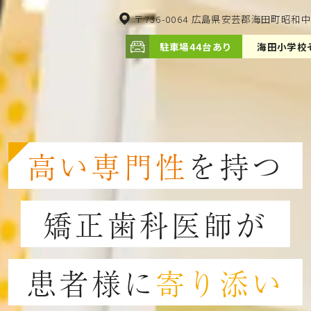
〒736-0064 広島県安芸郡海田町昭和中
駐車場
44台あり
海田小学校
高い専門性
を持つ
矯正歯科医師が
患者様に
寄り添い