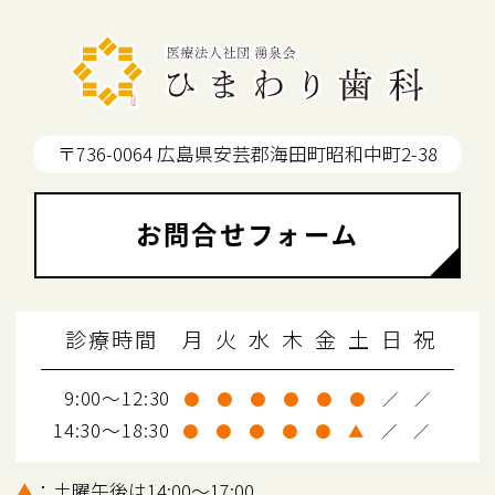
〒736-0064 広島県安芸郡海田町昭和中町2-38
お問合せフォーム
診療時間
月
火
水
木
金
土
日
祝
9:00～12:30
●
●
●
●
●
●
／
／
14:30～18:30
●
●
●
●
●
▲
／
／
▲
：土曜午後は14:00～17:00