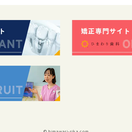
© himawari-sika.com