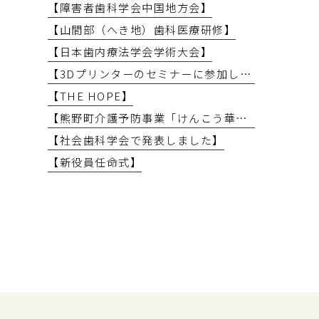
【障害者歯科学会中国地方会】
【山間部（へき地）歯科医療研修】
【日本歯内療法学会学術大会】
【3Dプリンターのセミナーに参加しました】
【THE HOPE】
【熊野町介護予防事業「けんこう華齢教室」で講義を行いました】
【社会歯科学会で発表しました】
【新役員任命式】