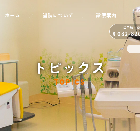
／
／
／
ホーム
当院について
診療案内
ご予約・
082-82
トピックス
TOPICS