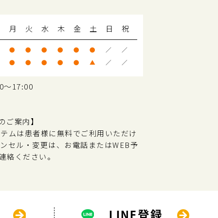
月
火
水
木
金
土
日
祝
●
●
●
●
●
●
／
／
●
●
●
●
●
▲
／
／
～17:00
のご案内】
ステムは患者様に無料でご利用いただけ
ャンセル・変更は、お電話またはWEB予
連絡ください。
LINE登録