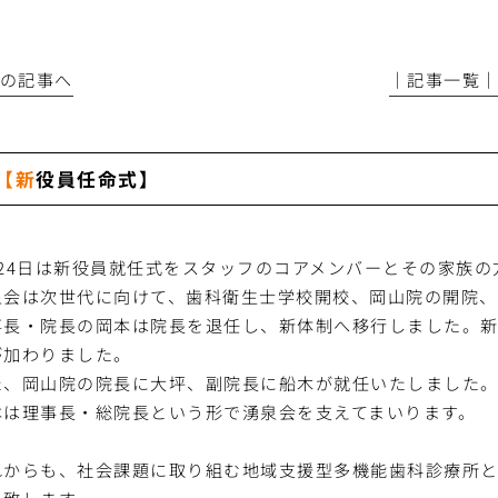
前の記事へ
│記事一覧
【新役員任命式】
月24日は新役員就任式をスタッフのコアメンバーとその家族
泉会は次世代に向けて、歯科衛生士学校開校、岡山院の開院、
事長・院長の岡本は院長を退任し、新体制へ移行しました。
が加わりました。
た、岡山院の院長に大坪、副院長に船木が就任いたしました
本は理事長・総院長という形で湧泉会を支えてまいります。
れからも、社会課題に取り組む地域支援型多機能歯科診療所と
い致します。