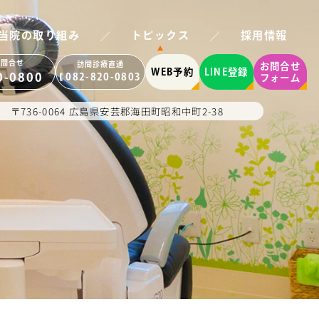
／
／
当院の取り組み
トピックス
採用情報
お問合せ
訪問診療直通
お問合せ
WEB予約
LINE登録
0-0800
082-820-0803
フォーム
〒736-0064 広島県安芸郡海田町昭和中町2-38