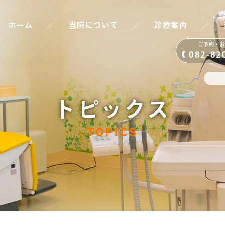
／
／
／
ホーム
当院について
診療案内
ご予約・
082-82
トピックス
TOPICS