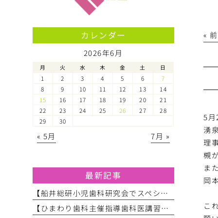
カレンダー
« 
2026年6月
月
火
水
木
金
土
日
1
2
3
4
5
6
7
8
9
10
11
12
13
14
15
16
17
18
19
20
21
22
23
24
25
26
27
28
5
29
30
湧
« 5月
7月 »
理
槻
ま
最新記事
岡
【船井総研小児歯科研究会でスペシャルニーズ対応のお話をしてきました】
こ
【ひまわり歯科主催指導歯科医講習会】
願