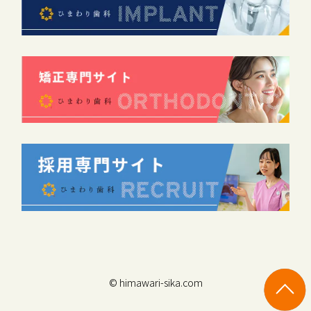
© himawari-sika.com