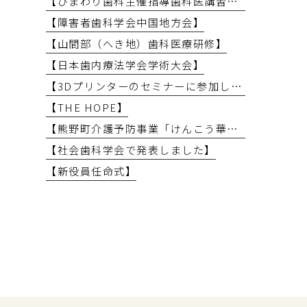
【ひまわり歯科主催指導歯科医講習会】
【障害者歯科学会中国地方会】
【山間部（へき地）歯科医療研修】
【日本歯内療法学会学術大会】
【3Dプリンターのセミナーに参加しました】
【THE HOPE】
【熊野町介護予防事業「けんこう華齢教室」で講義を行いました】
【社会歯科学会で発表しました】
【新役員任命式】