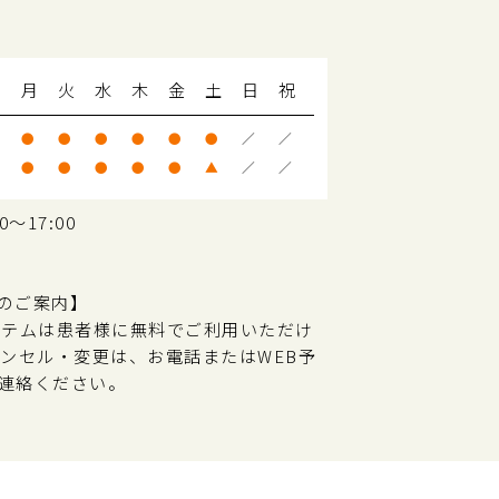
月
火
水
木
金
土
日
祝
●
●
●
●
●
●
／
／
●
●
●
●
●
▲
／
／
～17:00
のご案内】
ステムは患者様に無料でご利用いただけ
ャンセル・変更は、お電話またはWEB予
連絡ください。