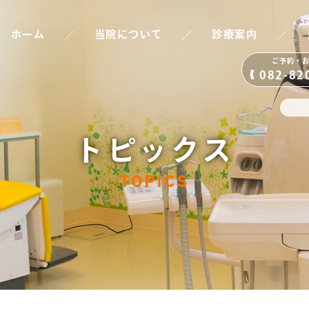
／
／
／
ホーム
当院について
診療案内
ご予約・
082-82
トピックス
TOPICS