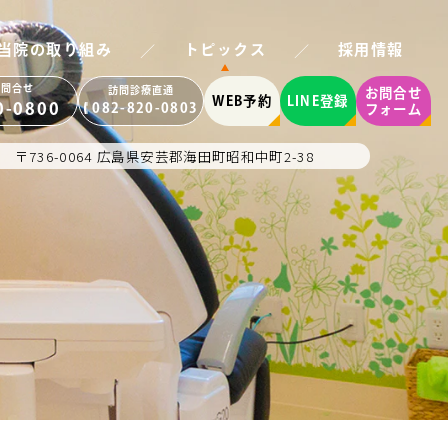
／
／
当院の取り組み
トピックス
採用情報
お問合せ
訪問診療直通
お問合せ
WEB予約
LINE登録
0-0800
082-820-0803
フォーム
〒736-0064 広島県安芸郡海田町昭和中町2-38