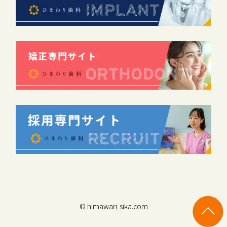
© himawari-sika.com