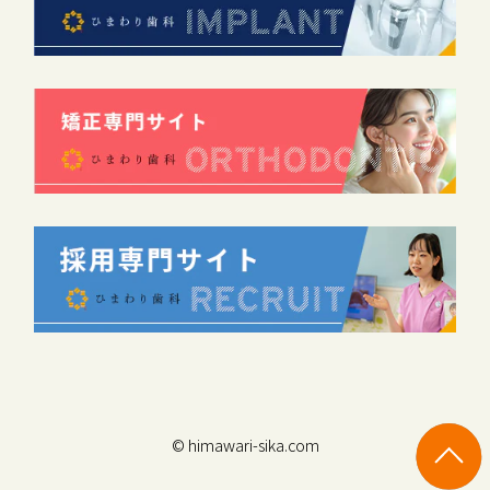
© himawari-sika.com