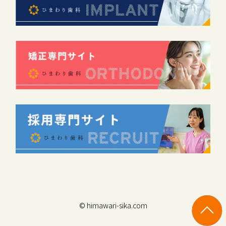
© himawari-sika.com