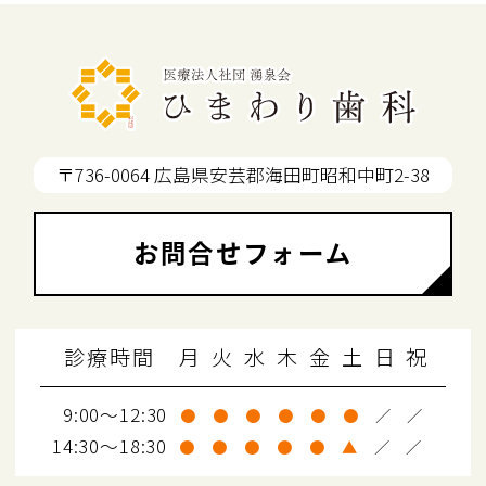
〒736-0064 広島県安芸郡海田町昭和中町2-38
お問合せフォーム
診療時間
月
火
水
木
金
土
日
祝
9:00～12:30
●
●
●
●
●
●
／
／
14:30～18:30
●
●
●
●
●
▲
／
／