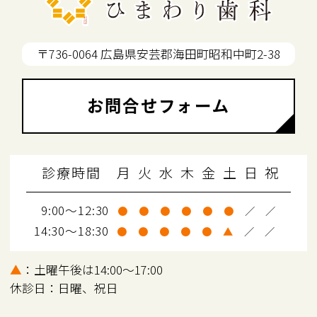
〒736-0064 広島県安芸郡海田町昭和中町2-38
お問合せフォーム
診療時間
月
火
水
木
金
土
日
祝
9:00～12:30
●
●
●
●
●
●
／
／
14:30～18:30
●
●
●
●
●
▲
／
／
▲
：土曜午後は14:00～17:00
休診日：日曜、祝日