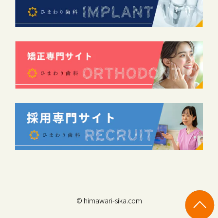
© himawari-sika.com