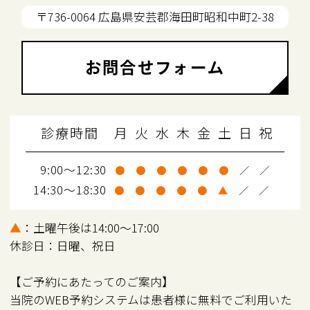
〒736-0064 広島県安芸郡海田町昭和中町2-38
お問合せフォーム
診療時間
月
火
水
木
金
土
日
祝
9:00～12:30
●
●
●
●
●
●
／
／
14:30～18:30
●
●
●
●
●
▲
／
／
▲
：土曜午後は14:00～17:00
休診日：日曜、祝日
【ご予約にあたってのご案内】
当院のWEB予約システムは患者様に無料でご利用いた