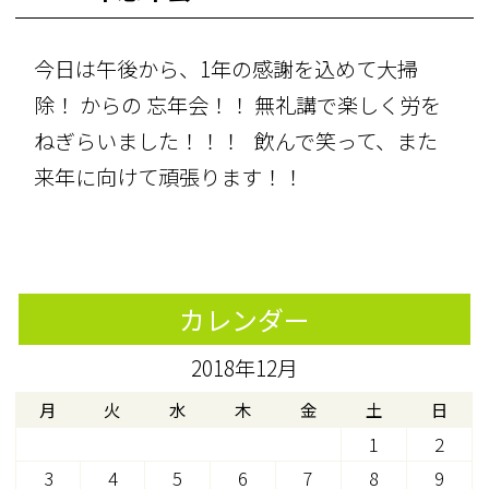
今日は午後から、1年の感謝を込めて大掃
除！ からの 忘年会！！ 無礼講で楽しく労を
ねぎらいました！！！
飲んで笑って、また
来年に向けて頑張ります！！
カレンダー
2018年12月
月
火
水
木
金
土
日
1
2
3
4
5
6
7
8
9