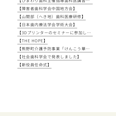
【ひまわり歯科主催指導歯科医講習会】
【障害者歯科学会中国地方会】
【山間部（へき地）歯科医療研修】
【日本歯内療法学会学術大会】
【3Dプリンターのセミナーに参加しました】
【THE HOPE】
【熊野町介護予防事業「けんこう華齢教室」で講義を行いました】
【社会歯科学会で発表しました】
【新役員任命式】