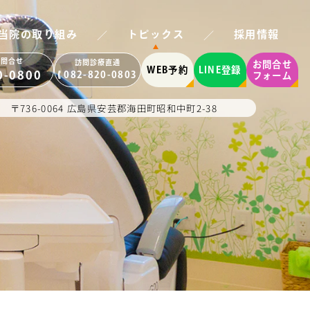
／
／
当院の取り組み
トピックス
採用情報
お問合せ
訪問診療直通
お問合せ
WEB予約
LINE登録
0-0800
082-820-0803
フォーム
〒736-0064 広島県安芸郡海田町昭和中町2-38