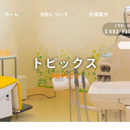
／
／
／
ホーム
当院について
診療案内
ご予約・
082-82
トピックス
TOPICS