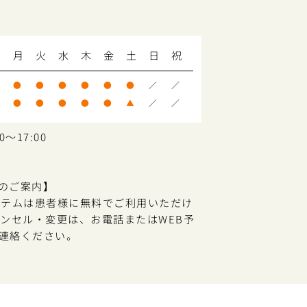
月
火
水
木
金
土
日
祝
●
●
●
●
●
●
／
／
●
●
●
●
●
▲
／
／
～17:00
のご案内】
ステムは患者様に無料でご利用いただけ
ャンセル・変更は、お電話またはWEB予
連絡ください。