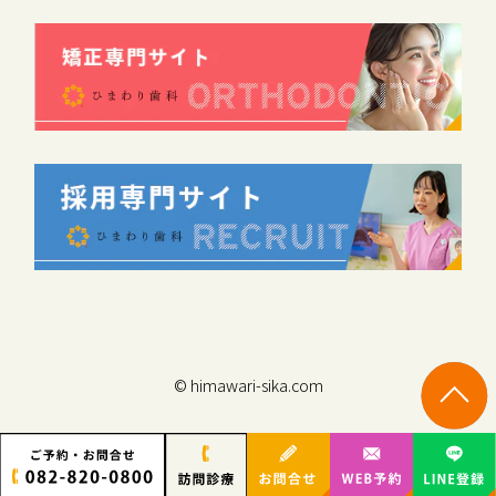
© himawari-sika.com