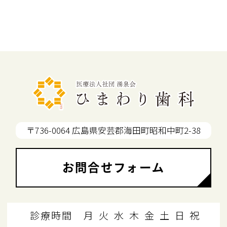
〒736-0064 広島県安芸郡海田町昭和中町2-38
お問合せフォーム
診療時間
月
火
水
木
金
土
日
祝