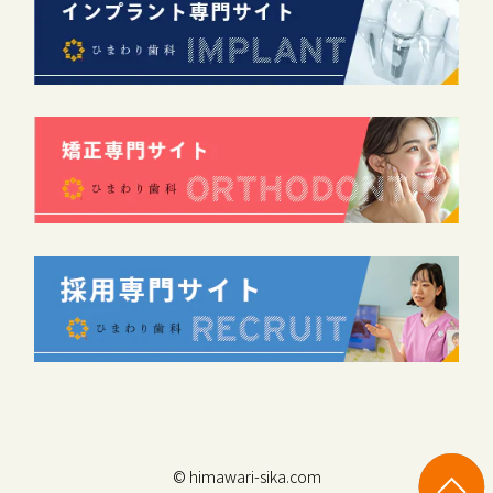
© himawari-sika.com