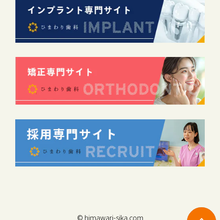
© himawari-sika.com