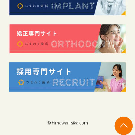
© himawari-sika.com