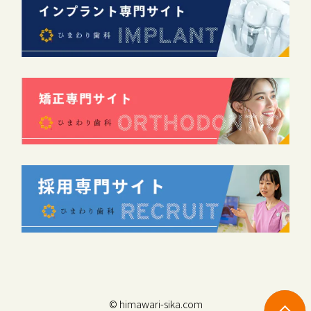
© himawari-sika.com