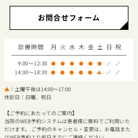
お問合せフォーム
診療時間
月
火
水
木
金
土
日
祝
9:00～12:30
●
●
●
●
●
●
／
／
14:30～18:30
●
●
●
●
●
▲
／
／
▲
：土曜午後は14:00～17:00
休診日：日曜、祝日
【ご予約にあたってのご案内】
当院のWEB予約システムは患者様に無料でご利用いた
だけます。 ご予約のキャンセル・変更は、お電話また
はWEB予約より前日までにご連絡ください。