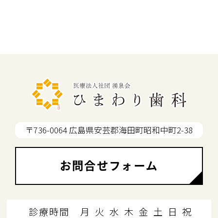
〒736-0064 広島県安芸郡海田町昭和中町2-38
お問合せフォーム
診療時間
月
火
水
木
金
土
日
祝