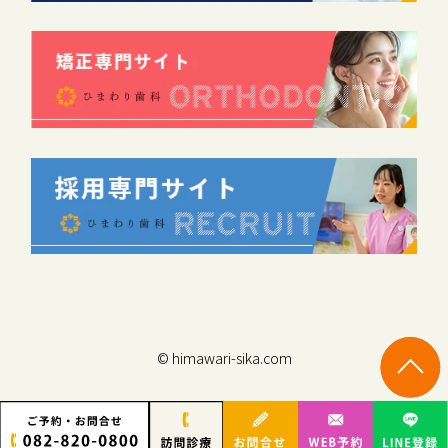
© himawari-sika.com