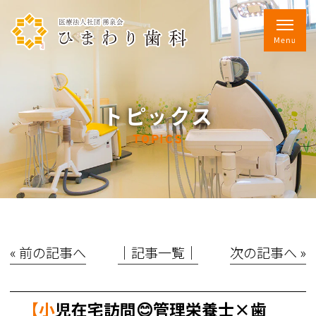
トピックス
TOPICS
« 前の記事へ
│記事一覧│
次の記事へ »
【小児在宅訪問😊管理栄養士×歯