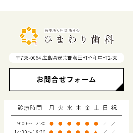
〒736-0064 広島県安芸郡海田町昭和中町2-38
お問合せフォーム
診療時間
月
火
水
木
金
土
日
祝
9:00～12:30
●
●
●
●
●
●
／
／
14:30～18:30
●
●
●
●
●
▲
／
／