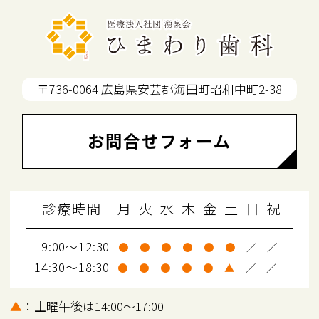
〒736-0064 広島県安芸郡海田町昭和中町2-38
お問合せフォーム
診療時間
月
火
水
木
金
土
日
祝
9:00～12:30
●
●
●
●
●
●
／
／
14:30～18:30
●
●
●
●
●
▲
／
／
▲
：土曜午後は14:00～17:00