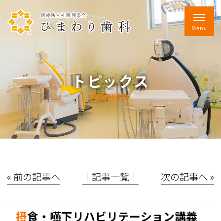
トピックス
TOPICS
« 前の記事へ
│記事一覧│
次の記事へ »
摂食・嚥下リハビリテーション講義