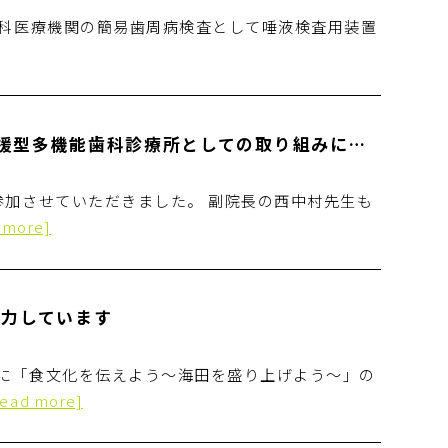
歯科医療機関の簡易歯周病検査として唾液検査用装置
日本歯科麻酔学会で当院の勤務医が地域支援型多機能歯科診療所としての取り組みについて発表を行いました
参加させていただきました。 副院長の西中村先生も
 more]
協力しています
に「食文化を伝えよう〜海田を盛り上げよう〜」の
read more]