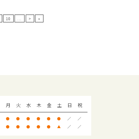
10
...
>
»
月
火
水
木
金
土
日
祝
●
●
●
●
●
●
／
／
●
●
●
●
●
▲
／
／