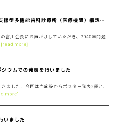
【高知市歯科医師会 学術部講演会で地域支援型多機能歯科診療所（医療機関）構想について当院の院長が講演いたしました】
の宮川会長にお声がけしていただき、2040年問題
…
[read more]
ポジウムでの発表を行いました
てきました。今回は当施設からポスター発表2題と、
ad more]
行いました