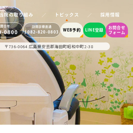
／
／
当院の取り組み
トピックス
採用情報
お問合せ
訪問診療直通
お問合せ
WEB予約
LINE登録
0-0800
082-820-0803
フォーム
〒736-0064 広島県安芸郡海田町昭和中町2-38