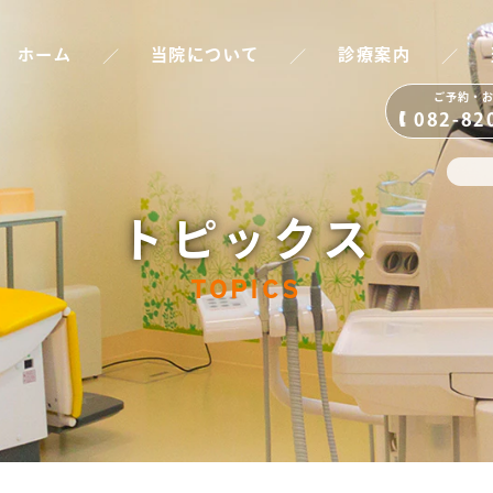
／
／
／
ホーム
当院について
診療案内
ご予約・
082-82
トピックス
TOPICS