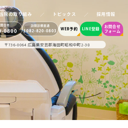
／
／
当院の取り組み
トピックス
採用情報
お問合せ
訪問診療直通
お問合せ
WEB予約
LINE登録
0-0800
082-820-0803
フォーム
〒736-0064 広島県安芸郡海田町昭和中町2-38