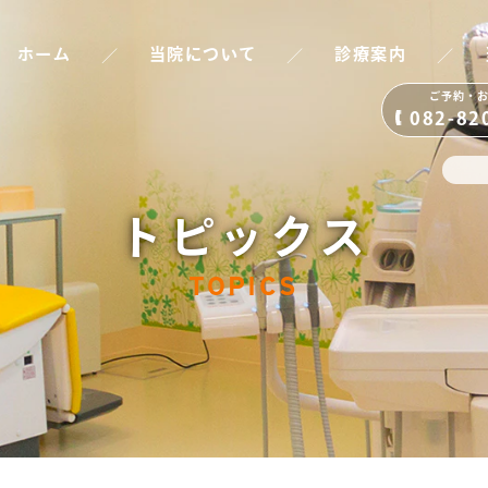
／
／
／
ホーム
当院について
診療案内
ご予約・
082-82
トピックス
TOPICS