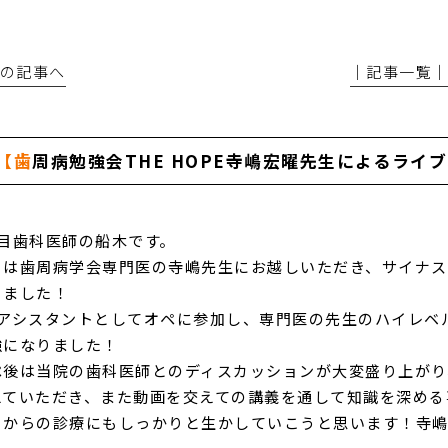
前の記事へ
│記事一覧
【歯周病勉強会THE HOPE寺嶋宏曜先生によるライ
年目歯科医師の船木です。
日は歯周病学会専門医の寺嶋先生にお越しいただき、サイナ
きました！
1アシスタントとしてオペに参加し、専門医の先生のハイレベ
強になりました！
ペ後は当院の歯科医師とのディスカッションが大変盛り上がり
えていただき、また動画を交えての講義を通して知識を深める
日からの診療にもしっかりと生かしていこうと思います！寺